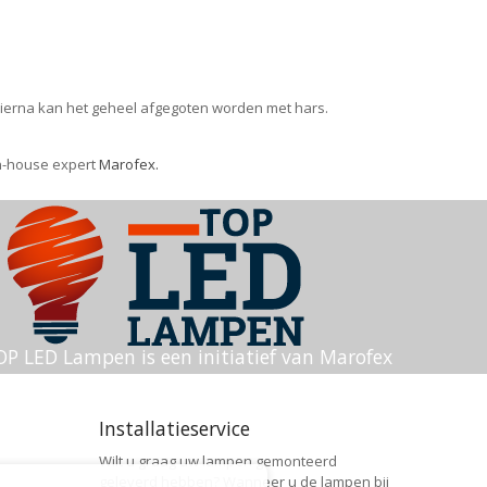
ierna kan het geheel afgegoten worden met hars.
in-house expert
Marofex.
OP LED Lampen is een initiatief van Marofex
Installatieservice
Wilt u graag uw lampen gemonteerd
geleverd hebben? Wanneer u de lampen bij