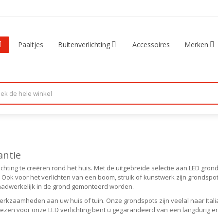
Paaltjes
Buitenverlichting
Accessoires
Merken
antie
hting te creëren rond het huis. Met de uitgebreide selectie aan LED gro
 Ook voor het verlichten van een boom, struik of kunstwerk zijn grondspot
aadwerkelijk in de grond gemonteerd worden.
d werkzaamheden aan uw huis of tuin. Onze grondspots zijn veelal naar It
 kiezen voor onze LED verlichting bent u gegarandeerd van een langdurig 