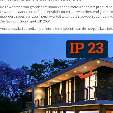
De IP-waardes van grondspots staan voor de mate waarin het product be
IP-waardes aan: Van stof-en plensdicht tot en met waterbestendig. (IP44-
meerdere spots van zeer hoge kwaliteit waar auto’s gewoon overheen ku
Zie:
Spotpro Grondspot LED 20W
.
Verder maakt TopLedLampen uitsluitend gebruik van de hoogste kwaliteit 