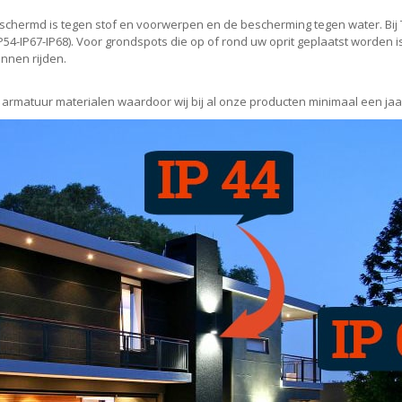
schermd is tegen stof en voorwerpen en de bescherming tegen water. Bij
IP54-IP67-IP68). Voor grondspots die op of rond uw oprit geplaatst worden
nnen rijden.
armatuur materialen waardoor wij bij al onze producten minimaal een jaa