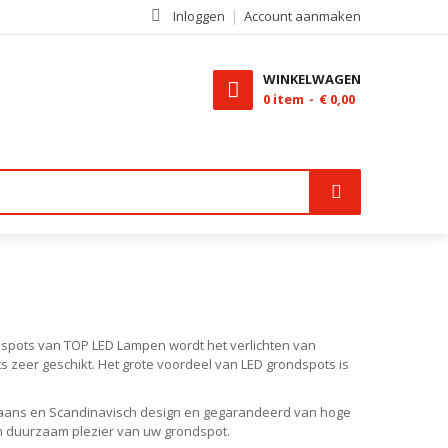
Inloggen
Account aanmaken
WINKELWAGEN
0
item
€ 0,00
ndspots van TOP LED Lampen wordt het verlichten van
s zeer geschikt. Het grote voordeel van LED grondspots is
aliaans en Scandinavisch design en gegarandeerd van hoge
en duurzaam plezier van uw grondspot.